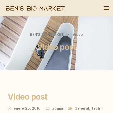
Tog
Nav
BEN'S BIO MARKET
Vídeo
Video post
Video post
enero 25, 2016
admin
General
,
Tech